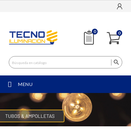
0
0

MENU