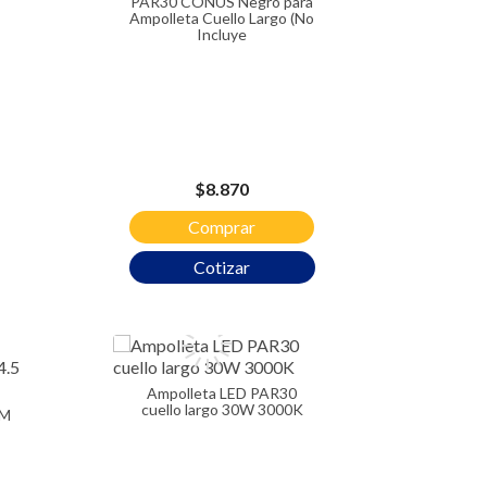
PAR30 CONUS Negro para
Ampolleta Cuello Largo (No
Incluye
Precio
$8.870
Comprar
Cotizar
Ampolleta LED PAR30
cuello largo 30W 3000K