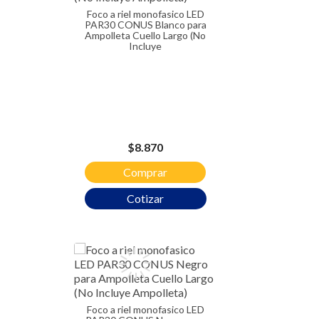
Foco a riel monofasico LED
PAR30 CONUS Blanco para
Ampolleta Cuello Largo (No
Incluye
Precio
$8.870
Comprar
Cotizar
Foco a riel monofasico LED