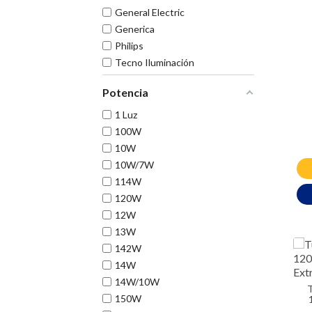
General Electric
Generica
Philips
Tecno Iluminación
Potencia
1 Luz
100W
10W
10W/7W
114W
120W
12W
13W
142W
14W
14W/10W
Tubo LED T8 18W
150W