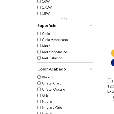
16W
171W
18W
más...
Superficie
Cielo
Cielo Americano
Muro
Riel Monofásico
Riel Trifasico
Color Acabado
Blanco
Cristal Claro
Cristal Oscuro
Gris
Tubo LED T8 18W
Negro
Negro y Gris
Niquel