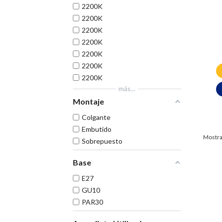
2200K
2200K
2200K
2200K
2200K
2200K
2200K
más...
Montaje
Colgante
Embutido
Mostra
Sobrepuesto
Base
E27
GU10
PAR30