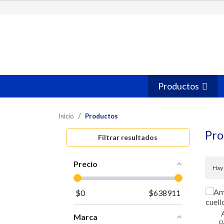
Productos
Inicio
Productos
Pro
Filtrar resultados
Precio
Hay 
$
0
$
638911
Ampolleta 
Marca
c