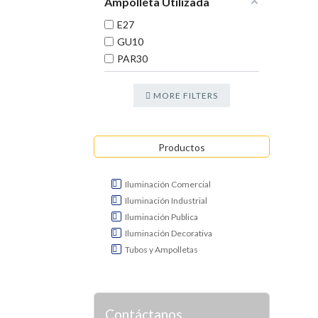
Ampolleta Utilizada
E27
GU10
PAR30
MORE FILTERS
Productos

Iluminación Comercial

Iluminación Industrial

Iluminación Publica

Iluminación Decorativa

Tubos y Ampolletas
Contáctanos