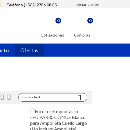
Iniciar sesión
Teléfono (+562) 2786 08 85
0
0
Cotizaciones
Compras
acto
Ofertas



In stock first