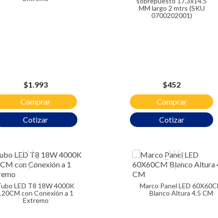
sobrepuesto 17.3x14.5
MM largo 2 mtrs (SKU
0700202001)
Precio
Precio
$1.993
$452
Comprar
Comprar
Cotizar
Cotizar
 4000K
Marco Panel LED 60X60CM
120CM con Conexión a 1
Blanco Altura 4.5 CM
Extremo