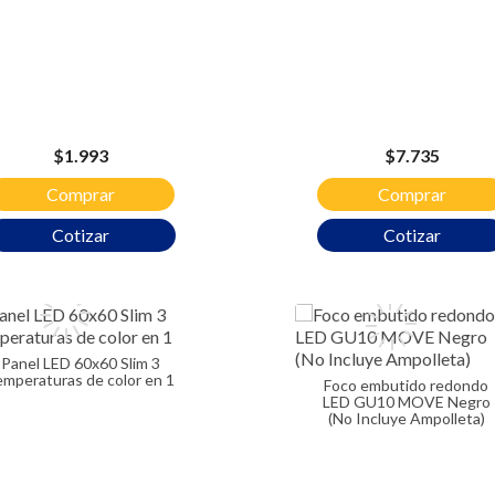
Precio
Precio
$1.993
$7.735
Comprar
Comprar
Cotizar
Cotizar
Panel LED 60x60 Slim 3
emperaturas de color en 1
Foco embutido redondo
LED GU10 MOVE Negro
(No Incluye Ampolleta)