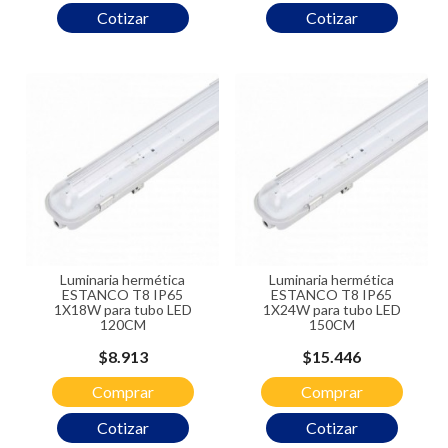
Cotizar
Cotizar
Luminaria hermética
Luminaria hermética
ESTANCO T8 IP65
ESTANCO T8 IP65
1X18W para tubo LED
1X24W para tubo LED
120CM
150CM
Precio
Precio
$8.913
$15.446
Comprar
Comprar
Cotizar
Cotizar