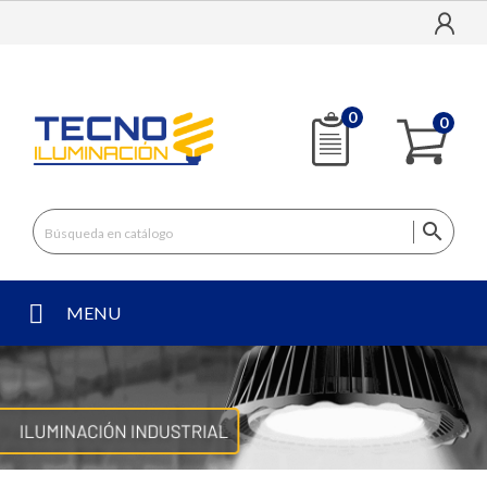
0
0

MENU