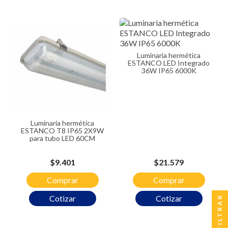
Luminaria hermética
ESTANCO LED Integrado
36W IP65 6000K
Luminaria hermética
ESTANCO T8 IP65 2X9W
para tubo LED 60CM
Precio
Precio
$9.401
$21.579
Comprar
Comprar
Cotizar
Cotizar
FILTRAR