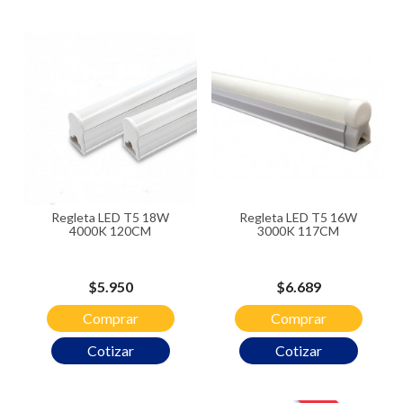
Regleta LED T5 18W
Regleta LED T5 16W
4000K 120CM
3000K 117CM
Precio
Precio
$5.950
$6.689
Comprar
Comprar
Cotizar
Cotizar