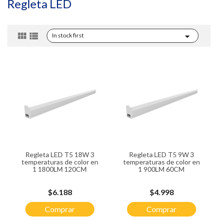
Regleta LED



In stock first
Regleta LED T5 18W 3
Regleta LED T5 9W 3
temperaturas de color en
temperaturas de color en
1 1800LM 120CM
1 900LM 60CM
Precio
Precio
$6.188
$4.998
Comprar
Comprar