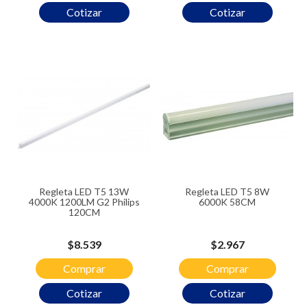
Cotizar
Cotizar
Regleta LED T5 13W
Regleta LED T5 8W
4000K 1200LM G2 Philips
6000K 58CM
120CM
Precio
Precio
$8.539
$2.967
Comprar
Comprar
Cotizar
Cotizar