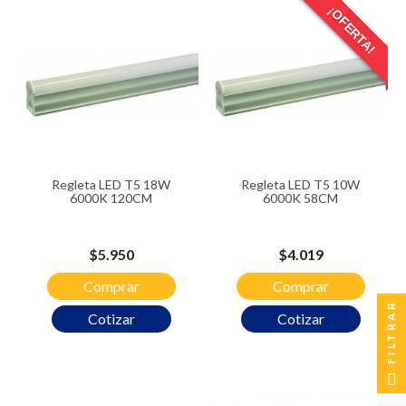
¡OFERTA!
Regleta LED T5 18W
Regleta LED T5 10W
6000K 120CM
6000K 58CM
Precio
Precio
$5.950
$4.019
Comprar
Comprar
FILTRAR
Cotizar
Cotizar