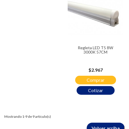
Regleta LED T5 8W
3000K 57CM
Precio
$2.967
Comprar
Cotizar
Mostrando 1-9 de 9 artículo(s)
Volver arriba