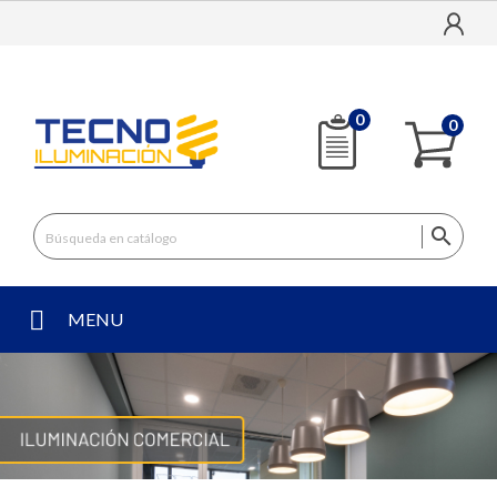
0
0

MENU