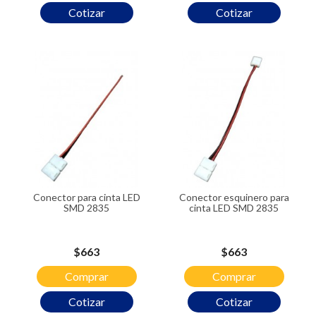
Cotizar
Cotizar
Conector para cinta LED
Conector esquinero para
SMD 2835
cinta LED SMD 2835
Precio
Precio
$663
$663
Comprar
Comprar
Cotizar
Cotizar