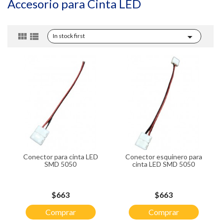
Accesorio para Cinta LED



In stock first
Conector para cinta LED
Conector esquinero para
SMD 5050
cinta LED SMD 5050
Precio
Precio
$663
$663
Comprar
Comprar