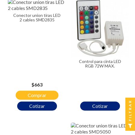
Conector union tiras LED
2 cables SMD2835
Control para cinta LED
RGB 72W MAX.
Precio
$663
Comprar
FILTRAR
Cotizar
Cotizar