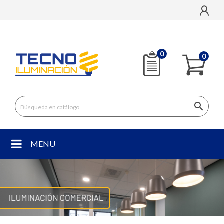
0
0

MENU