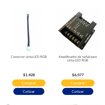
Conector cinta LED RGB
Amplificador de señal para
cinta LED RGB
Precio
Precio
$1.428
$6.077
Comprar
Comprar
Cotizar
Cotizar