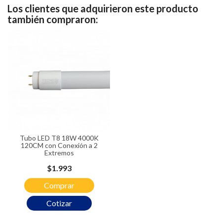
Los clientes que adquirieron este producto
también compraron:
Tubo LED T8 18W 4000K
120CM con Conexión a 2
Extremos
Precio
$1.993
Comprar
Cotizar