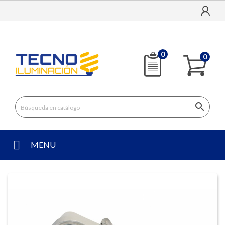
0
0

MENU