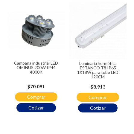
Campana industrial LED
Luminaria hermética
OMINUS 200W IP44
ESTANCO T8 IP65
4000K
1X18W para tubo LED
120CM
Precio
$70.091
Precio
$8.913
Comprar
Comprar
Cotizar
Cotizar