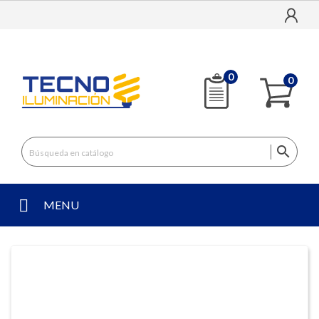
0
0

MENU