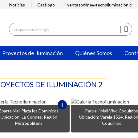
Noticias
Catálogo
ventasonline@tecnoiluminacion.cl

Proyectos de Iluminación
Quiénes Somos
Cont
ROYECTOS DE ILUMINACIÓN 2
+
Sparta Mall Plaza los Dominicos
Patuelli Mall Vivo Coquimb
Ubicación: La Condes, Región
Ubicación: Varela 1524, Regió
Metropolitána
Coquimbo