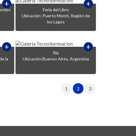
+
+
Condes
Feria del Libro
n
Ubicación: Puerto Montt, Región de
los Lagos
+
+
Ria
de la
Ubicación:Buenos Aires, Argentina
1
2
3