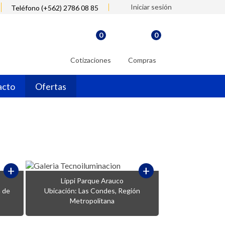
Iniciar sesión
Teléfono (+562) 2786 08 85
0
0
Cotizaciones
Compras
acto
Ofertas
+
+
o
Lippi Parque Arauco
n de
Ubicación: Las Condes, Región
Metropolitana