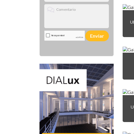
Ub
Enviar
U