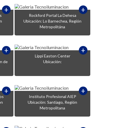
+
+
s
Rockford Portal La Dehesa
ón
Ubicación: Lo Barnechea, Región
Metropolitána
+
+
Lippi Easton Center
ón de
Ubicación:
+
+
cos
Instituto Profesional AIEP
ón
Ubicación: Santiago, Región
Metropolitana