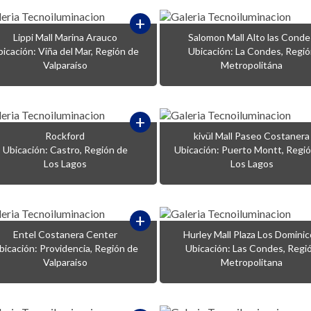
+
Lippi Mall Marina Arauco
Salomon Mall Alto las Conde
icación: Viña del Mar, Región de
Ubicación: La Condes, Regi
Valparaíso
Metropolitána
+
Rockford
kivül Mall Paseo Costanera
Ubicación: Castro, Región de
Ubicación: Puerto Montt, Regi
Los Lagos
Los Lagos
+
Entel Costanera Center
Hurley Mall Plaza Los Domini
bicación: Providencia, Región de
Ubicación: Las Condes, Regi
Valparaiso
Metropolitana