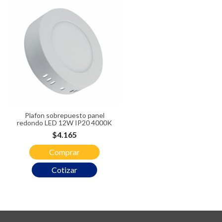
Plafon sobrepuesto panel
redondo LED 12W IP20 4000K
Precio
$4.165
Comprar
Cotizar