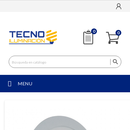
0
0

MENU