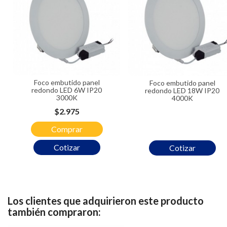
Foco embutido panel
Foco embutido panel
redondo LED 6W IP20
redondo LED 18W IP20
3000K
4000K
Precio
$2.975
Comprar
Cotizar
Cotizar
Los clientes que adquirieron este producto
también compraron: