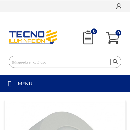
0
0

MENU