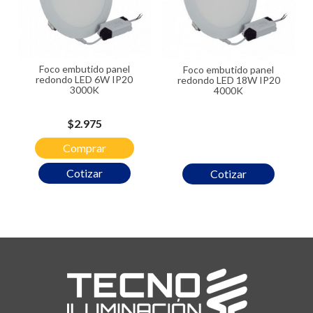
Foco embutido panel
Foco embutido panel
redondo LED 6W IP20
redondo LED 18W IP20
3000K
4000K
Precio
$2.975
Comprar
Cotizar
Cotizar