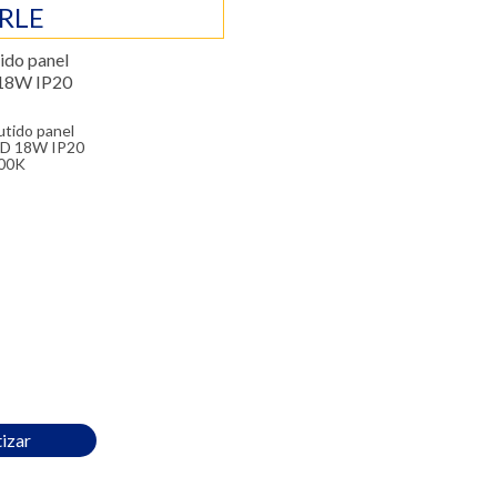
RLE
ED 18W IP20
00K
izar