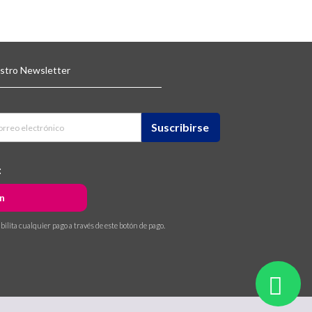
estro Newsletter
:
n
ilita cualquier pago a través de este botón de pago.