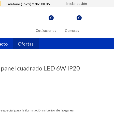
Iniciar sesión
Teléfono (+562) 2786 08 85
0
0
Cotizaciones
Compras
acto
Ofertas
o panel cuadrado LED 6W IP20
special para la iluminación interior de hogares,