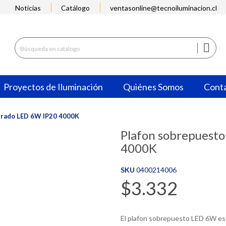
Noticias
Catálogo
ventasonline@tecnoiluminacion.cl

Proyectos de Iluminación
Quiénes Somos
Cont
drado LED 6W IP20 4000K
Plafon sobrepuest
4000K
SKU
0400214006
$3.332
El plafon sobrepuesto LED 6W es e