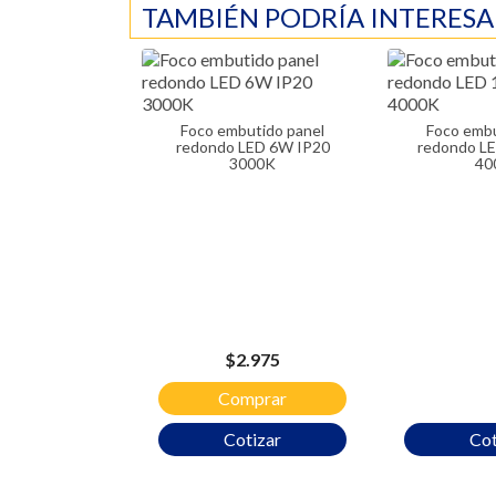
TAMBIÉN PODRÍA INTERESA
Foco embutido panel
Foco embutido panel
redondo LED 6W IP20
redondo L
3000K
40
Precio
$2.975
Comprar
Cotizar
Cot