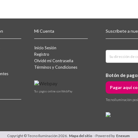
ón
Mi Cuenta
Suscríbete a nu
a
Inicio Sesión
Registro
Olvidé mi Contraseña
Términos y Condiciones
entes
Botón de pago
Pagar aquí co
Tus pagos online con WebPay
Tecnoiluminación posib
Copyright © Tecno Iluminación 2026.
Mapa del sitio
- Powered by
Enexum