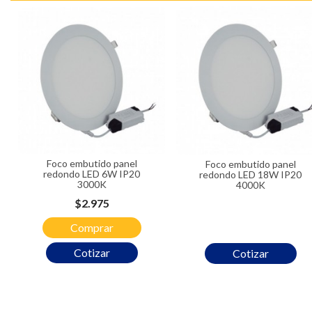
Foco embutido panel
Foco embutido panel
redondo LED 6W IP20
redondo LED 18W IP20
3000K
4000K
Precio
$2.975
Comprar
Cotizar
Cotizar