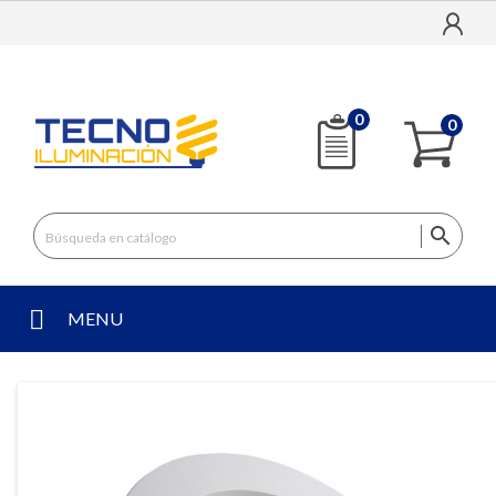
0
0

MENU