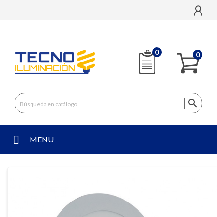
0
0

MENU