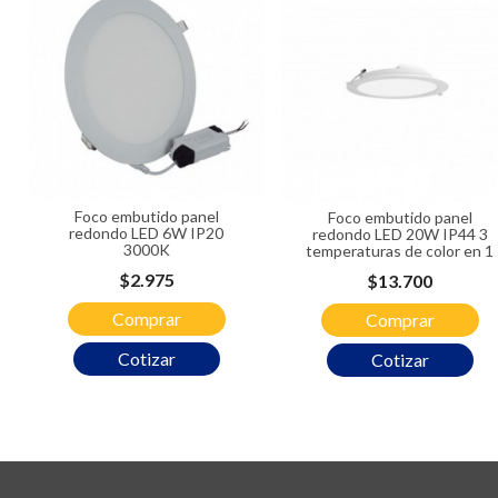
Foco embutido panel
Foco embutido panel
redondo LED 6W IP20
redondo LED 20W IP44 3
3000K
temperaturas de color en 1
Precio
$2.975
Precio
$13.700
Comprar
Comprar
Cotizar
Cotizar