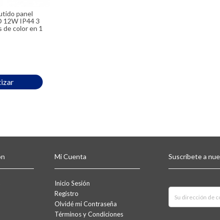
D 12W IP44 3
 de color en 1
izar
ón
Mi Cuenta
Suscríbete a nu
a
Inicio Sesión
Registro
Olvidé mi Contraseña
Términos y Condiciones