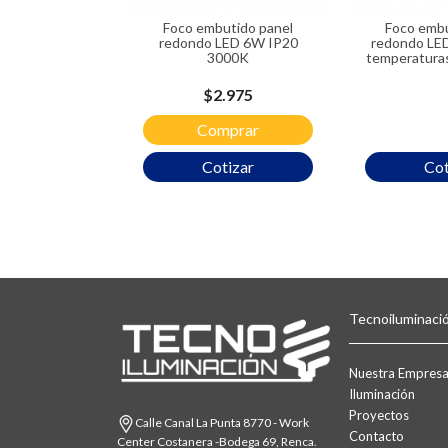
Foco embutido panel
Foco embutido panel
redondo LED 6W IP20
redondo LE
3000K
temperaturas
Precio
$2.975
Comprar
Cotizar
Cot
Tecnoiluminaci
Nuestra Empres
Iluminación
Proyectos
Calle Canal La Punta 8770 - Work
Contacto
Center Costanera -Bodega 69, Renca.