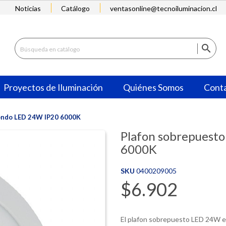
Noticias
Catálogo
ventasonline@tecnoiluminacion.cl

Proyectos de Iluminación
Quiénes Somos
Cont
ondo LED 24W IP20 6000K
Plafon sobrepuest
6000K
SKU
0400209005
$6.902
El plafon sobrepuesto LED 24W es 