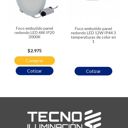
Foco embutido panel
Foco embutido panel
redondo LED 6W IP20
redondo LED 12W IP44 3
3000K
temperaturas de color en
1
Precio
$2.975
Comprar
Cotizar
Cotizar