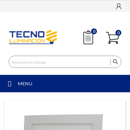
0
0

MENU