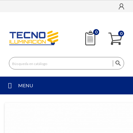
0
0

MENU