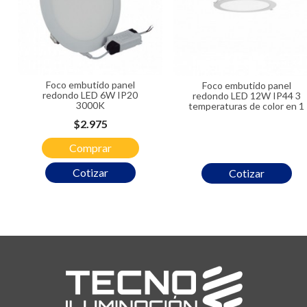
Foco embutido panel
Foco embutido panel
redondo LED 6W IP20
redondo LED 12W IP44 3
3000K
temperaturas de color en 1
Precio
$2.975
Comprar
Cotizar
Cotizar