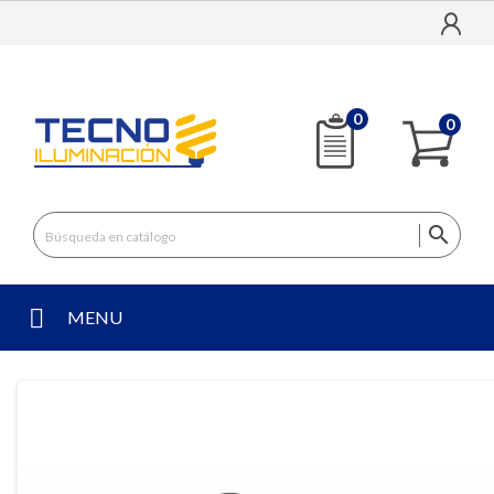
0
0

MENU