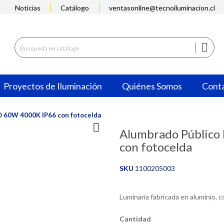
Noticias
Catálogo
ventasonline@tecnoiluminacion.cl

Proyectos de Iluminación
Quiénes Somos
Cont
O 60W 4000K IP66 con fotocelda

Alumbrado Públic
con fotocelda
SKU
1100205003
Luminaria fabricada en aluminio, c
Cantidad