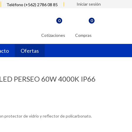
Iniciar sesión
Teléfono (+562) 2786 08 85
0
0
Cotizaciones
Compras
acto
Ofertas
o LED PERSEO 60W 4000K IP66
on protector de vidrio y reflector de policarbonato.