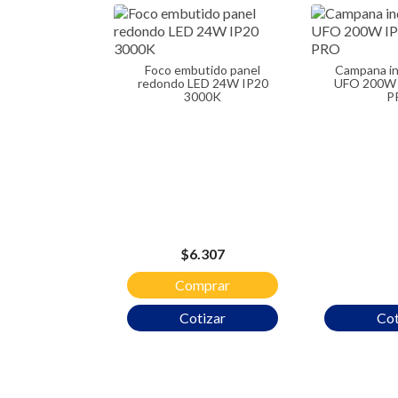
Foco embutido panel
Campana industrial LED
redondo LED 24W IP20
UFO 200W 
3000K
P
Precio
$6.307
Comprar
Cotizar
Cot