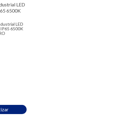
IP65 6500K
RO
izar