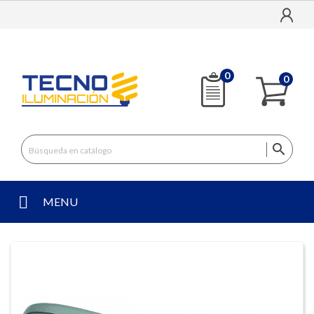
0
0

MENU