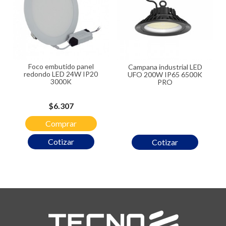
Foco embutido panel
Campana industrial LED
redondo LED 24W IP20
UFO 200W IP65 6500K
3000K
PRO
Precio
$6.307
Comprar
Cotizar
Cotizar