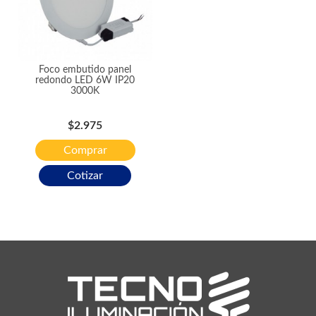
Foco embutido panel
redondo LED 6W IP20
3000K
Precio
$2.975
Comprar
Cotizar