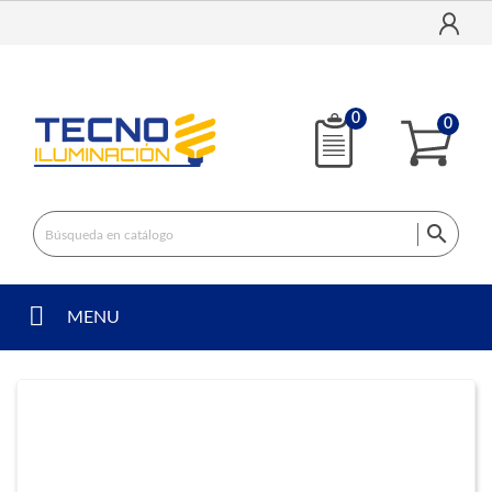
0
0

MENU