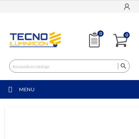
0
0

MENU