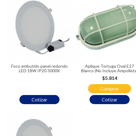
Foco embutido panel redondo
Aplique Tortuga Oval E27
LED 18W IP20 3000K
Blanco (No Incluye Ampolleta
Precio
$5.814
Comprar
Cotizar
Cotizar