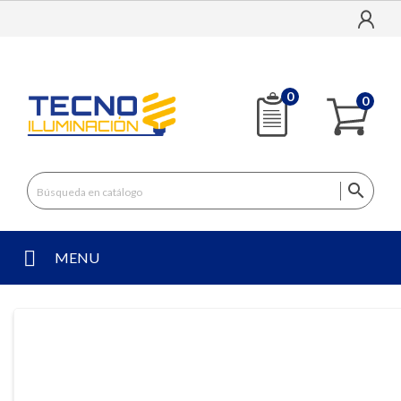
0
0

MENU