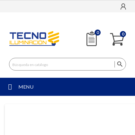
0
0

MENU