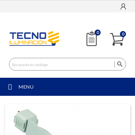
0
0

MENU