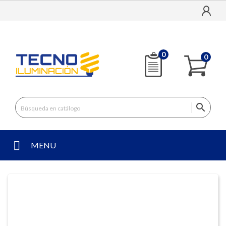
0
0

MENU