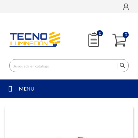
0
0

MENU