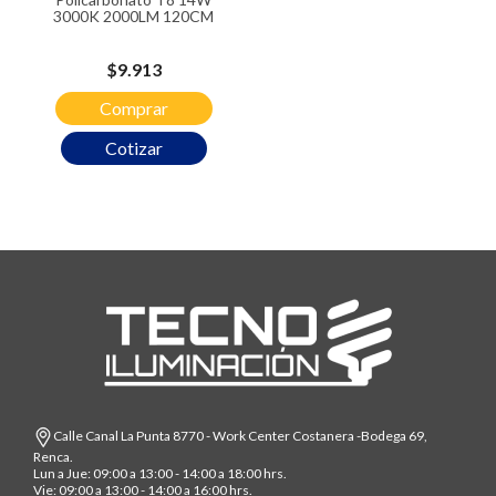
3000K 2000LM 120CM
Precio
$9.913
Comprar
Cotizar
Calle Canal La Punta 8770 - Work Center Costanera -Bodega 69,
Renca.
Lun a Jue: 09:00 a 13:00 - 14:00 a 18:00 hrs.
Vie: 09:00 a 13:00 - 14:00 a 16:00 hrs.