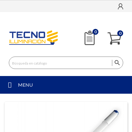
0
0

MENU