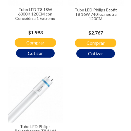
Tubo LED T8 18W
Tubo LED Philips Ecofit
6000K 120CM con
T8 16W 740 luz neutra
Conexión a 1 Extremo
120CM
Precio
$1.993
Precio
$2.767
Comprar
Comprar
Cotizar
Cotizar
Tubo LED Philips
Policarbonato T8 14W