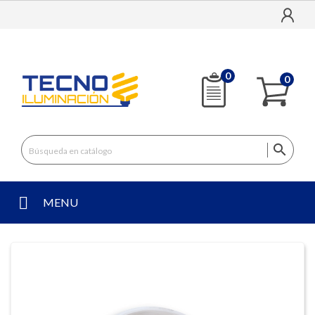
0
0

MENU