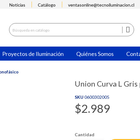
Noticias
Catálogo
ventasonline@tecnoiluminacion.cl

Proyectos de Iluminación
Quiénes Somos
Cont
Monofásico
Union Curva L Gris
SKU
0600302005
$2.989
Cantidad