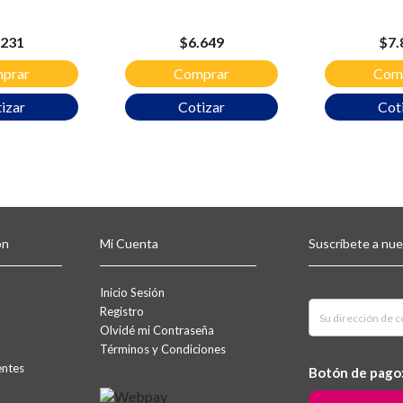
cio
Precio
Pre
.231
$6.649
$7.
prar
Comprar
Com
izar
Cotizar
Cot
ón
Mi Cuenta
Suscríbete a nu
a
Inicio Sesión
Registro
Olvidé mi Contraseña
Términos y Condiciones
entes
Botón de pago