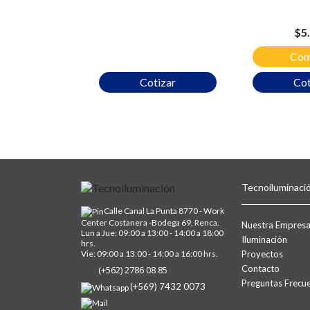
Pre
$5
Com
Cotizar
Cot
Tecnoiluminaci
Calle Canal La Punta 8770 - Work
Center Costanera -Bodega 69, Renca.
Nuestra Empres
Lun a Jue: 09:00 a 13:00 - 14:00 a 18:00
Iluminación
hrs.
Vie: 09:00 a 13:00 - 14:00 a 16:00 hrs.
Proyectos
Contacto
(+562) 2786 08 85
Preguntas Frecu
(+569) 7432 0073