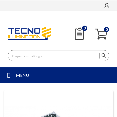
0
0

MENU