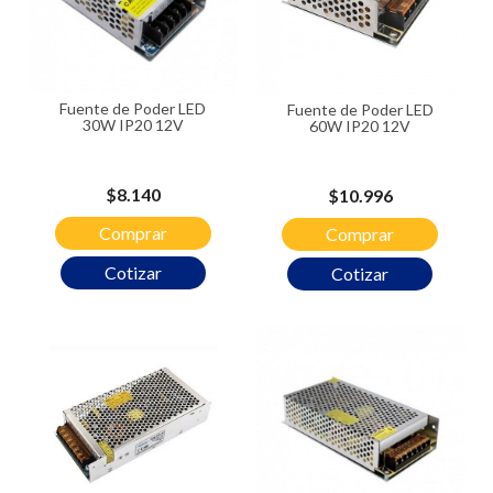
Fuente de Poder LED
Fuente de Poder LED
30W IP20 12V
60W IP20 12V
Precio
$8.140
Precio
$10.996
Comprar
Comprar
Cotizar
Cotizar