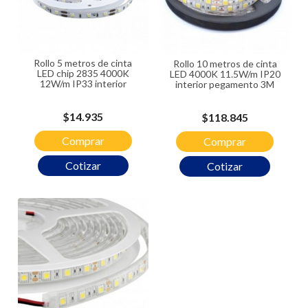
Rollo 5 metros de cinta
Rollo 10 metros de cinta
LED chip 2835 4000K
LED 4000K 11.5W/m IP20
12W/m IP33 interior
interior pegamento 3M
Precio
$14.935
Precio
$118.845
Comprar
Comprar
Cotizar
Cotizar