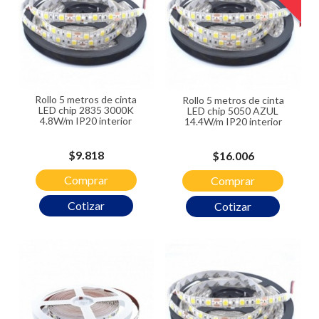
Rollo 5 metros de cinta
Rollo 5 metros de cinta
LED chip 2835 3000K
LED chip 5050 AZUL
4.8W/m IP20 interior
14.4W/m IP20 interior
Precio
$9.818
Precio
$16.006
Comprar
Comprar
Cotizar
Cotizar