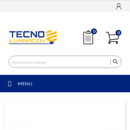
0
0

MENU