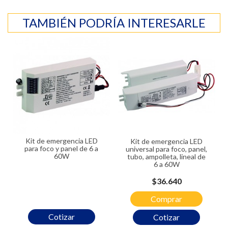
TAMBIÉN PODRÍA INTERESARLE
Kit de emergencia LED
Kit de emergencia LED
para foco y panel de 6 a
universal para foco, panel,
60W
tubo, ampolleta, lineal de
6 a 60W
Precio
$36.640
Comprar
Cotizar
Cotizar