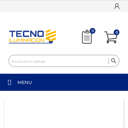
0
0

MENU