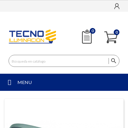
0
0

MENU