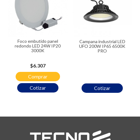
Foco embutido panel
Campana industrial LED
redondo LED 24W IP20
UFO 200W IP65 6500K
3000K
PRO
Precio
$6.307
Comprar
Cotizar
Cotizar