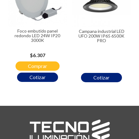
Foco embutido panel
Campana industrial LED
redondo LED 24W IP20
UFO 200W IP65 6500K
3000K
PRO
Precio
$6.307
Comprar
Cotizar
Cotizar