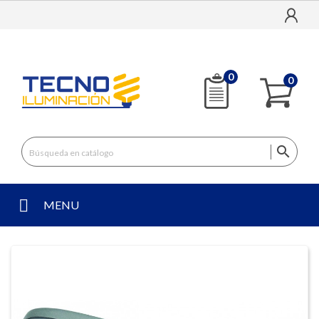
0
0

MENU