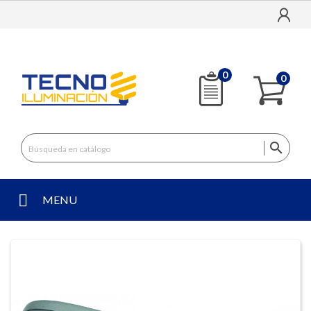
0
0

MENU