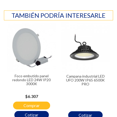
TAMBIÉN PODRÍA INTERESARLE
Foco embutido panel
Campana industrial LED
redondo LED 24W IP20
UFO 200W IP65 6500K
3000K
PRO
Precio
$6.307
Comprar
Cotizar
Cotizar