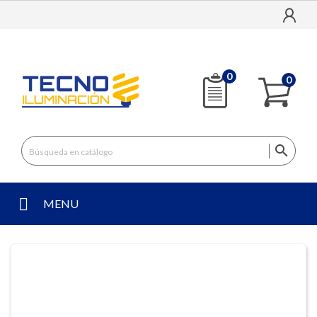
0
0

MENU