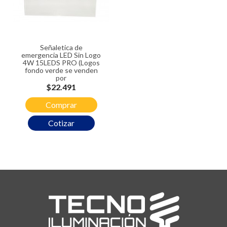
Señaletica de
emergencia LED Sin Logo
4W 15LEDS PRO (Logos
fondo verde se venden
por
Precio
$22.491
Comprar
Cotizar