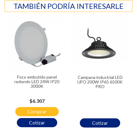
TAMBIÉN PODRÍA INTERESARLE
Foco embutido panel
Campana industrial LED
redondo LED 24W IP20
UFO 200W IP65 6500K
3000K
PRO
Precio
$6.307
Comprar
Cotizar
Cotizar