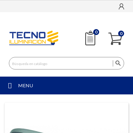
0
0

MENU