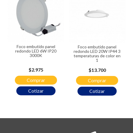
Foco embutido panel
Foco embutido panel
redondo LED 6W IP20
redondo LED 20W IP44 3
3000K
temperaturas de color en
1
Precio
$2.975
Precio
$13.700
Comprar
Comprar
Cotizar
Cotizar