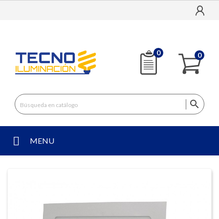
0
0

MENU