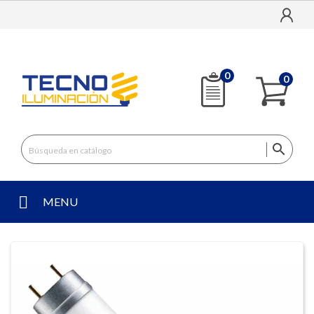
0
0

MENU