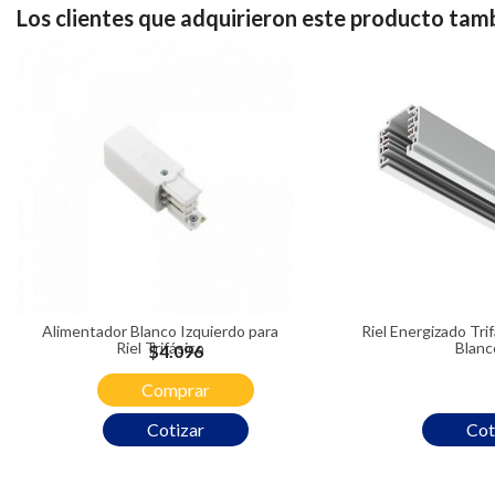
Los clientes que adquirieron este producto ta
Alimentador Blanco Izquierdo para
Riel Energizado Trifásico 3 Metros
Riel Trifásico
Blanc
Precio
$4.096
Comprar
Cotizar
Cot