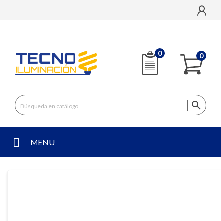
0
0

MENU