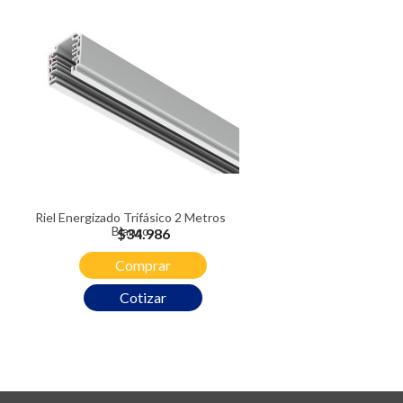
Riel Energizado Trifásico 2 Metros
Blanco
Precio
$34.986
Comprar
Cotizar