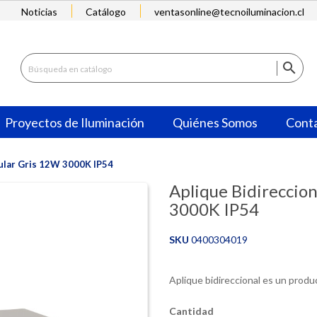
Noticias
Catálogo
ventasonline@tecnoiluminacion.cl

Proyectos de Iluminación
Quiénes Somos
Cont
ular Gris 12W 3000K IP54
Aplique Bidireccio
3000K IP54
SKU
0400304019
Aplique bidireccional es un produ
Cantidad