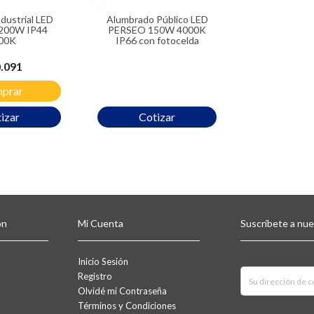
Alumbrado Público LED
200W IP44
PERSEO 150W 4000K
00K
IP66 con fotocelda
cio
.091
prar
izar
Cotizar
ón
Mi Cuenta
Suscríbete a nu
a
Inicio Sesión
Registro
Olvidé mi Contraseña
Términos y Condiciones