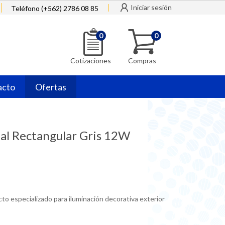
Iniciar sesión
Teléfono (+562) 2786 08 85
0
0
Cotizaciones
Compras
acto
Ofertas
nal Rectangular Gris 12W
cto especializado para iluminación decorativa exterior