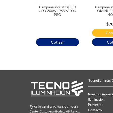
Campana industrial LED
Campana industrial LED
UFO 200W IP65 6500K
OMINUS 
PRO
40
Pre
$70
Com
Cotizar
Cot
Tecnoiluminaci
Nuestra Empres
Iluminación
Proyectos
Calle Canal La Punta 8770 - Work
Contacto
Center Costanera -Bodega 69, Renca.