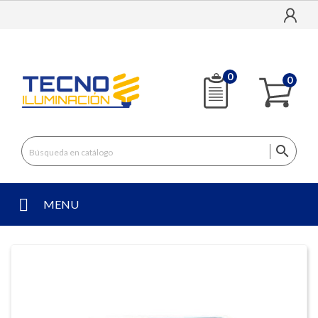
0
0

MENU