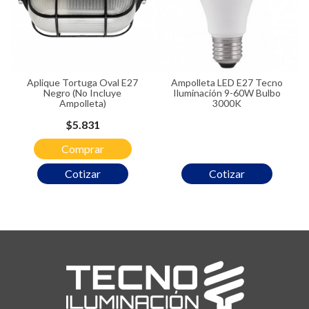
Aplique Tortuga Oval E27
Ampolleta LED E27 Tecno
Negro (No Incluye
Iluminación 9-60W Bulbo
Ampolleta)
3000K
Precio
$5.831
Comprar
Cotizar
Cotizar