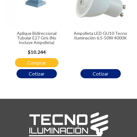
Aplique Bidireccional
Ampolleta LED GU10 Tecno
Tubular E27 Gris (No
Iluminación 6.5-50W 4000K
Incluye Ampolleta)
Precio
$10.244
Comprar
Cotizar
Cotizar