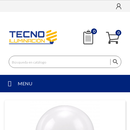
0
0

MENU