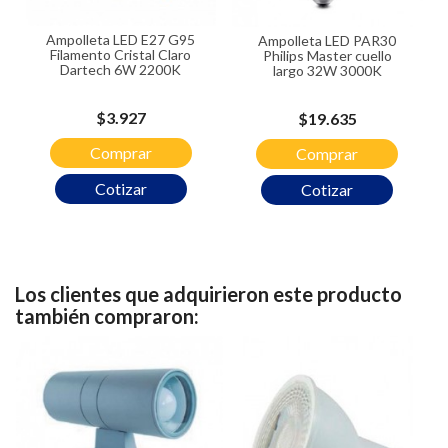
Ampolleta LED E27 G95
Ampolleta LED PAR30
Filamento Cristal Claro
Philips Master cuello
Dartech 6W 2200K
largo 32W 3000K
Precio
$3.927
Precio
$19.635
Comprar
Comprar
Cotizar
Cotizar
Los clientes que adquirieron este producto
también compraron: