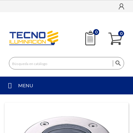
0
0

MENU