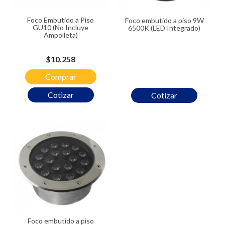
Foco Embutido a Piso
Foco embutido a piso 9W
GU10 (No Incluye
6500K (LED Integrado)
Ampolleta)
Precio
$10.258
Comprar
Cotizar
Cotizar
Foco embutido a piso