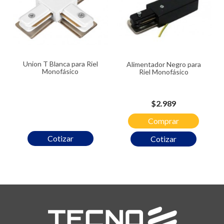
Union T Blanca para Riel
Alimentador Negro para
Monofásico
Riel Monofásico
Precio
$2.989
Comprar
Cotizar
Cotizar