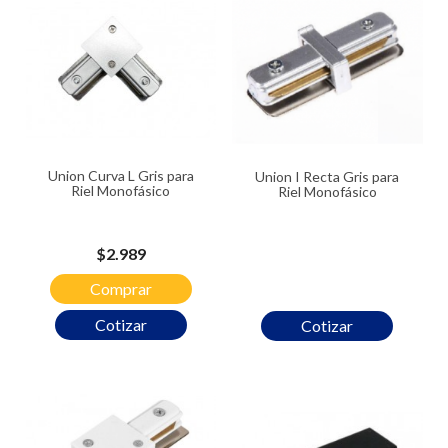
Union Curva L Gris para
Union I Recta Gris para
Riel Monofásico
Riel Monofásico
Precio
$2.989
Comprar
Cotizar
Cotizar