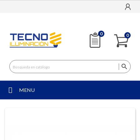
0
0

MENU