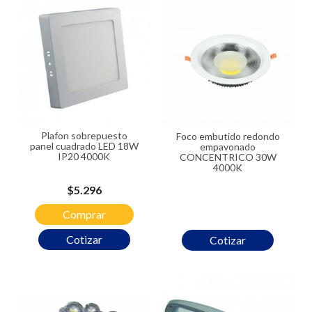
Plafon sobrepuesto
Foco embutido redondo
panel cuadrado LED 18W
empavonado
IP20 4000K
CONCENTRICO 30W
4000K
Precio
$5.296
Comprar
Cotizar
Cotizar