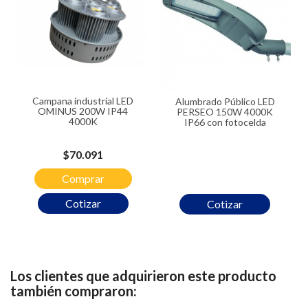
Campana industrial LED
Alumbrado Público LED
OMINUS 200W IP44
PERSEO 150W 4000K
4000K
IP66 con fotocelda
Precio
$70.091
Comprar
Cotizar
Cotizar
Los clientes que adquirieron este producto
también compraron: