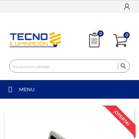
0
0

MENU
¡OFERTA!