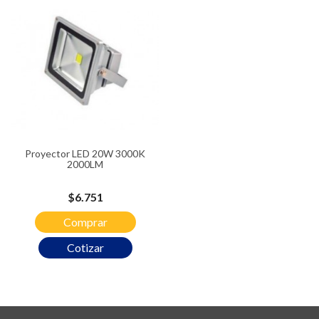
Proyector LED 20W 3000K
2000LM
Precio
$6.751
Comprar
Cotizar